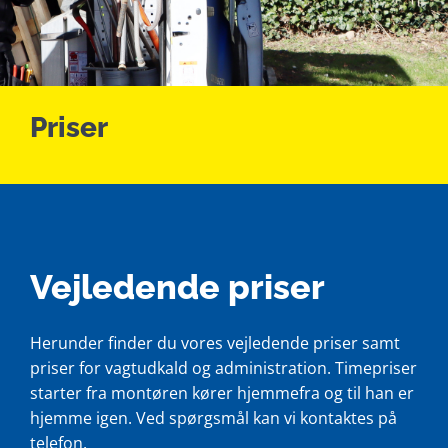
Lån & tilskud
Om os
Priser
Kontakt
Nyt
Vejledende priser
Herunder finder du vores vejledende priser samt
priser for vagtudkald og administration. Timepriser
starter fra montøren kører hjemmefra og til han er
hjemme igen. Ved spørgsmål kan vi kontaktes på
telefon.