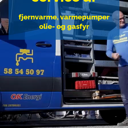
Lån & tilskud
fjernvarme, varmepumper
Om os
olie- og gasfyr
Kontakt
Nyt