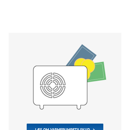
LÆS OM VARMEPUMPETILSKUD