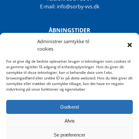
E-mail: info@sorby-vvs.dk
ÅBNINGSTIDER
Administrer samtykke til
Mandag-Torsdag: 7.30 – 15.30
cookies
Fredag: 7.30 – 12.00
For at give dig de bedste oplevelser bruger vi teknologier som cookies til
at gemme og/eller få adgang til enhedsoplysninger. Hvis du giver dit
samtykke til disse teknologier, kan vi behandle data som f.eks.
ADRESSE
browsingadfærd eller unikke ID'er på dette websted. Hvis du ikke giver dit
samtykke eller trækker dit samtykke tilbage, kan det have en negativ
indvirkning på visse funktioner og egenskaber.
Sørby VVS & EL-Service ApS
Sørby hovedgade 24 – 4200 Slagelse
Godkend
Afvis
Se præferencer
Copyright Sørby VVS © 2009 - 2023 | Solution by Budgethost &