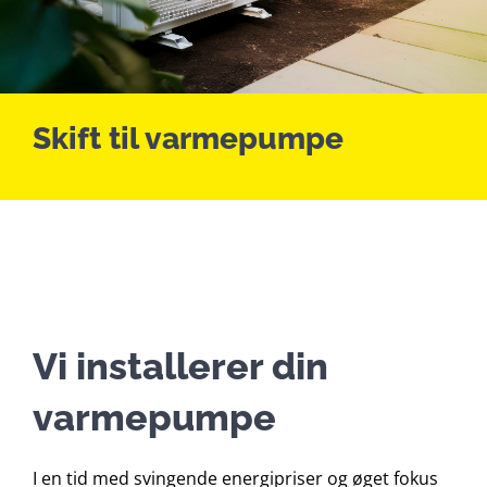
Lån & tilskud
Om os
Skift til varmepumpe
Kontakt
Nyt
Vi installerer din
varmepumpe
I en tid med svingende energipriser og øget fokus