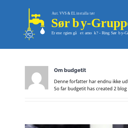
Skip
to
content
Om
budgetit
Denne forfatter har endnu ikke udf
So far budgetit has created 2 blog 