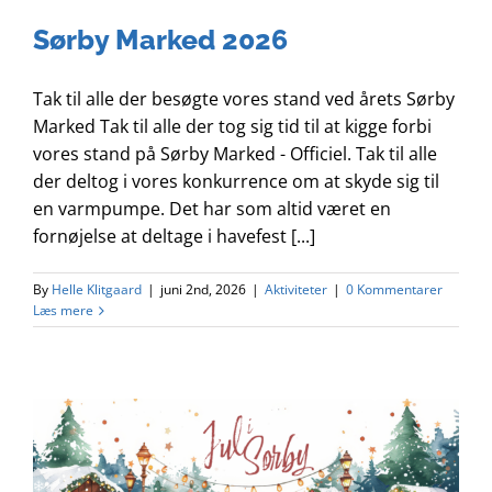
Lån & tilskud
Sørby Marked 2026
Om os
Tak til alle der besøgte vores stand ved årets Sørby
Marked Tak til alle der tog sig tid til at kigge forbi
vores stand på Sørby Marked - Officiel. Tak til alle
Kontakt
der deltog i vores konkurrence om at skyde sig til
en varmpumpe. Det har som altid været en
Nyt
fornøjelse at deltage i havefest [...]
By
Helle Klitgaard
|
juni 2nd, 2026
|
Aktiviteter
|
0 Kommentarer
Læs mere